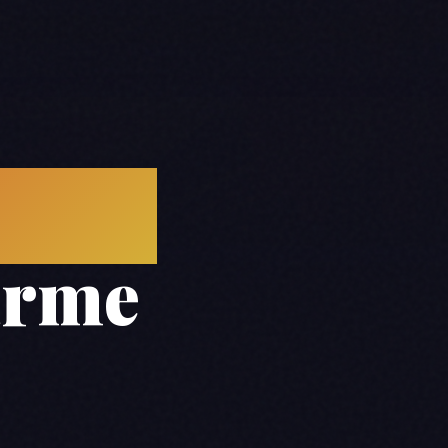
russe
arme