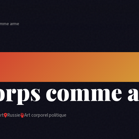
comme arme
ormance art 
orps comme 
rt
Russie
Art corporel politique