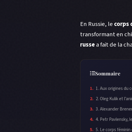
En Russie, le
corps 
transformant en ch
russe
a fait de la c
Sommaire
1. Aux origines du c
2. Oleg Kulik et l’an
3. Alexander Brener
4. Petr Pavlensky, 
5. Le corps féminin