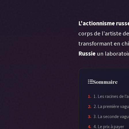
L'actionnisme russ
corps de l'artiste d
transformant en ch
Russie
un laboratoir
Sommaire
1. Les racines de l
2. La première vag
3. La seconde vagu
4. Le prix à payer