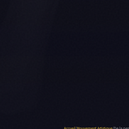
Accueil
/
Mouvement Artistique
/
De la pe