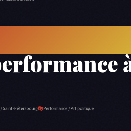
onnisme russe
performance à
/ Saint-Pétersbourg
Performance / Art politique