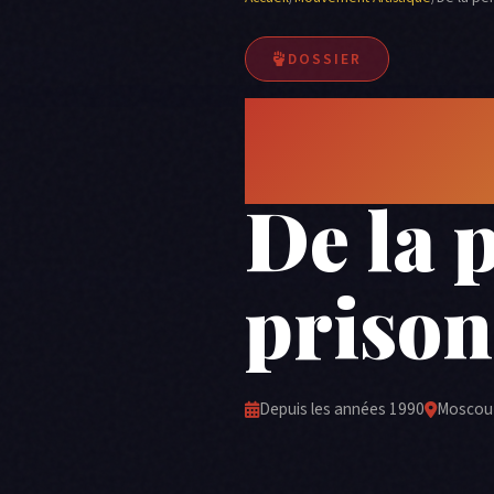
DOSSIER
L'acti
De la 
prison
Depuis les années 1990
Moscou 