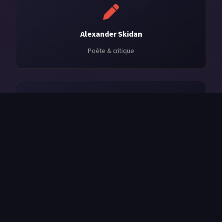
Alexander Skidan
Poète & critique
Nina Gasteva
Artiste & performeuse
Artemy Magun