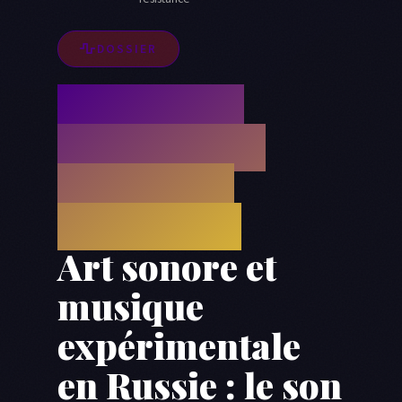
DOSSIER
Noise, field
recording et
dissidence
acoustique
Art sonore et
musique
expérimentale
en Russie : le son