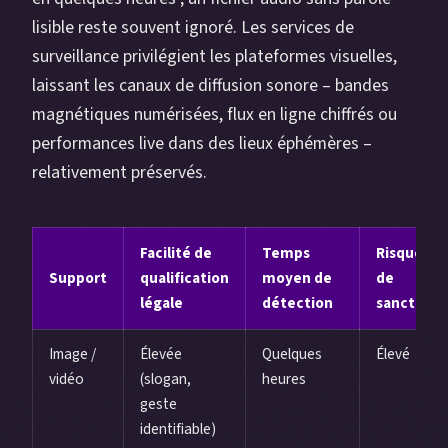
lisible reste souvent ignoré. Les services de
surveillance privilégient les plateformes visuelles,
laissant les canaux de diffusion sonore – bandes
magnétiques numérisées, flux en ligne chiffrés ou
performances live dans des lieux éphémères –
relativement préservés.
Facilité de
Temps
Risque
Support
qualification
moyen de
de
légale
détection
sanction
Image /
Élevée
Quelques
Élevé
vidéo
(slogan,
heures
geste
identifiable)